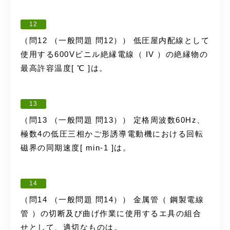
12
（問12 （一般問題 問12）） 低圧屋内配線として
使用する600Vビニル絶縁電線（ IV ）の絶縁物の
最高許容温度[ ℃ ]は。
13
（問13 （一般問題 問13）） 定格周波数60Hz、
極数4の低圧三相かご形誘導電動機における回転
磁界の同期速度[ min-1 ]は。
14
（問14 （一般問題 問14）） 金属管（ 鋼製電線
管 ）の切断及び曲げ作業に使用するエ具の組合
せとして、適切なものは。