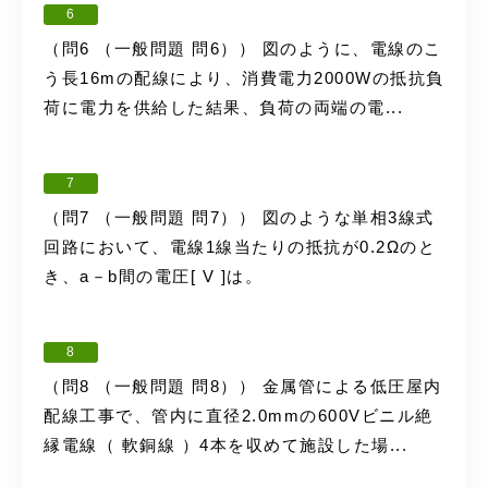
6
（問6 （一般問題 問6）） 図のように、電線のこ
う長16mの配線により、消費電力2000Wの抵抗負
荷に電力を供給した結果、負荷の両端の電...
7
（問7 （一般問題 問7）） 図のような単相3線式
回路において、電線1線当たりの抵抗が0.2Ωのと
き、a－b間の電圧[ V ]は。
8
（問8 （一般問題 問8）） 金属管による低圧屋内
配線工事で、管内に直径2.0mmの600Vビニル絶
縁電線（ 軟銅線 ）4本を収めて施設した場...