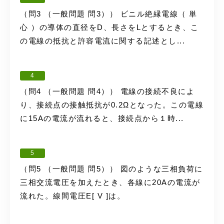
（問3 （一般問題 問3）） ビニル絶縁電線（ 単
心 ）の導体の直径をD、長さをLとするとき、こ
の電線の抵抗と許容電流に関する記述とし...
4
（問4 （一般問題 問4）） 電線の接続不良によ
り、接続点の接触抵抗が0.2Ωとなった。この電線
に15Aの電流が流れると、接続点から１時...
5
（問5 （一般問題 問5）） 図のような三相負荷に
三相交流電圧を加えたとき、各線に20Aの電流が
流れた。線間電圧E[ V ]は。