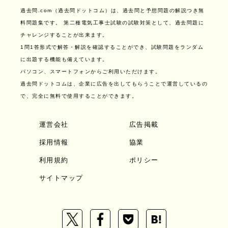
過去問.com（過去問ドットコム）は、過去問と予想問題の解説つき無
料問題集です。
第二種電気工事士試験の試験対策として、過去問題に
チャレンジすることが出来ます。
1問1答形式で解答・解説を確認することができ、試験問題をランダム
に出題する機能も備えています。
パソコン、スマートフォンからご利用いただけます。
過去問ドットコムは、企業に広告を出してもらうことで運営しているの
で、完全に無料で使用することができます。
運営会社
広告掲載
採用情報
協業
利用規約
ポリシー
サイトマップ