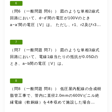
6
（問6 （一般問題 問6）） 図のような単相2線式
回路において、d−d’間の電圧が100Vのとき
a−a’間の電圧［V］は。 ただし、r1、r2及びr3...
7
（問7 （一般問題 問7）） 図のような単相3線式
回路において、電線1線当たりの抵抗が0.05Ωの
とき、a−b間の電圧［V］は。
8
（問8 （一般問題 問8）） 低圧屋内配線の合成樹
脂管工事で、管内に直径2.0mmの600Vビニル絶
縁電線（軟銅線）を4本収めて施設した場合...