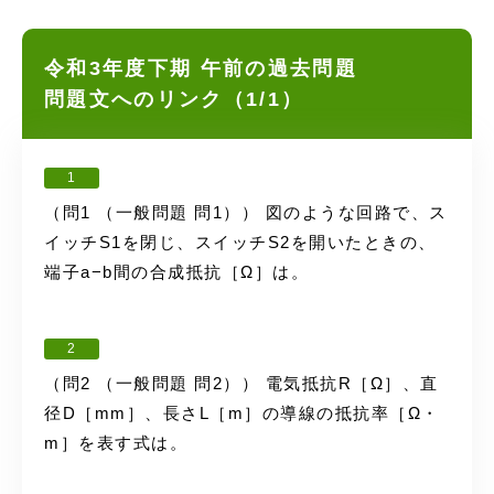
令和3年度下期 午前の過去問題
問題文へのリンク（1/1）
1
（問1 （一般問題 問1）） 図のような回路で、ス
イッチS1を閉じ、スイッチS2を開いたときの、
端子a−b間の合成抵抗［Ω］は。
2
（問2 （一般問題 問2）） 電気抵抗R［Ω］、直
径D［mm］、長さL［m］の導線の抵抗率［Ω・
m］を表す式は。