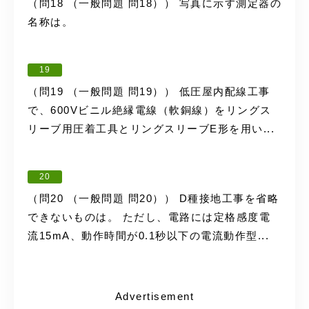
（問18 （一般問題 問18）） 写真に示す測定器の
名称は。
19
（問19 （一般問題 問19）） 低圧屋内配線工事
で、600Vビニル絶縁電線（軟銅線）をリングス
リーブ用圧着工具とリングスリーブE形を用い...
20
（問20 （一般問題 問20）） D種接地工事を省略
できないものは。 ただし、電路には定格感度電
流15mA、動作時間が0.1秒以下の電流動作型...
Advertisement