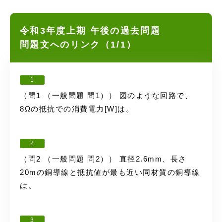
令和3年度上期 午後の過去問題
問題文へのリンク（1/1）
1
（問1 （一般問題 問1）） 図のような回路で、
8Ωの抵抗での消費電力[W]は。
2
（問2 （一般問題 問2）） 直径2.6mm、長さ
20mの銅導線と抵抗値が最も近い同材質の銅導線
は。
3