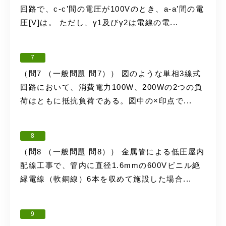
回路で、c-c’間の電圧が100Vのとき、a-a’間の電
圧[V]は。 ただし、γ1及びγ2は電線の電...
7
（問7 （一般問題 問7）） 図のような単相3線式
回路において、消費電力100W、200Wの2つの負
荷はともに抵抗負荷である。図中の×印点で...
8
（問8 （一般問題 問8）） 金属管による低圧屋内
配線工事で、管内に直径1.6mmの600Vビニル絶
縁電線（軟銅線）6本を収めて施設した場合...
9