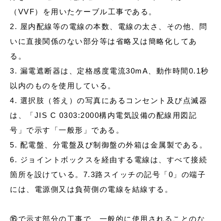
（VVF）を用いたケーブル工事である。
2. 屋内配線等の電線の本数、電線の太さ、その他、問
いに直接関係のない部分等は省略又は簡略化してあ
る。
3. 漏電遮断器は、定格感度電流30mA、動作時間0.1秒
以内のものを使用している。
4. 選択肢（答え）の写真にあるコンセント及び点滅器
は、「JIS C 0303:2000構内電気設備の配線用図記
号」で示す「一般形」である。
5. 配電盤、分電盤及び制御盤の外箱は金属製である。
6. ジョイントボックスを経由する電線は、すべて接続
箇所を設けている。7.3路スイッチの記号「0」の端子
には、電源側又は負荷側の電線を結線する。
⑯で示す部分の工事で、一般的に使用されることのな