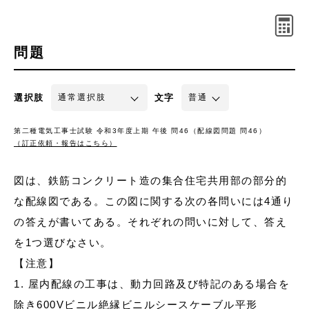
問題
選択肢
文字
第二種電気工事士試験 令和3年度上期 午後 問46（配線図問題 問46）
（訂正依頼・報告はこちら）
図は、鉄筋コンクリート造の集合住宅共用部の部分的
な配線図である。この図に関する次の各問いには4通り
の答えが書いてある。それぞれの問いに対して、答え
を1つ選びなさい。
【注意】
1. 屋内配線の工事は、動力回路及び特記のある場合を
除き600Vビニル絶縁ビニルシースケーブル平形