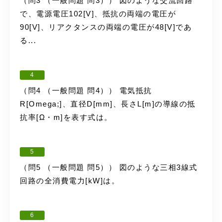
（問3 （一般問題 問3）） 図のような交流回路
で、電源電圧102[V]、抵抗の両端の電圧が
90[V]、リアクタンスの両端の電圧が48[V]であ
る...
4
（問4 （一般問題 問4）） 電気抵抗
R[Omega;]、直径D[mm]、長さL[m]の導線の抵
抗率[Ω・m]を表す式は。
5
（問5 （一般問題 問5）） 図のような三相3線式
回路の全消費電力[kW]は。
6