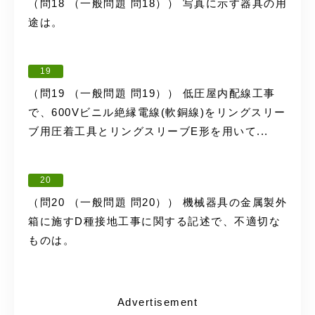
（問18 （一般問題 問18）） 写真に示す器具の用
途は。
19
（問19 （一般問題 問19）） 低圧屋内配線工事
で、600Vビニル絶縁電線(軟銅線)をリングスリー
ブ用圧着工具とリングスリーブE形を用いて...
20
（問20 （一般問題 問20）） 機械器具の金属製外
箱に施すD種接地工事に関する記述で、不適切な
ものは。
Advertisement