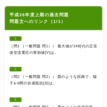
平成26年度上期の過去問題
問題文へのリンク（1/1）
1
（問1 （一般問題 問1）） 最大値が148[V]の正弦
波交流電圧の実効値[V]は。
2
（問2 （一般問題 問2）） 図のような回路で、端
子a-b間の合成抵抗[Ω]は。
3