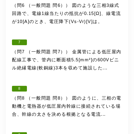
（問6 （一般問題 問6）） 図のような三相3線式
回路で、電線1線当たりの抵抗が0.15[Ω]、線電流
が10[A]のとき、電圧降下(Vs-Vr)[V]は。
7
（問7 （一般問題 問7）） 金属管による低圧屋内
配線工事で、管内に断面積5.5[mm²]の600Vビニ
ル絶縁電線(軟銅線)3本を収めて施設した...
8
（問8 （一般問題 問8）） 図のように、三相の電
動機と電熱器が低圧屋内幹線に接続されている場
合、幹線の太さを決める根拠となる電流...