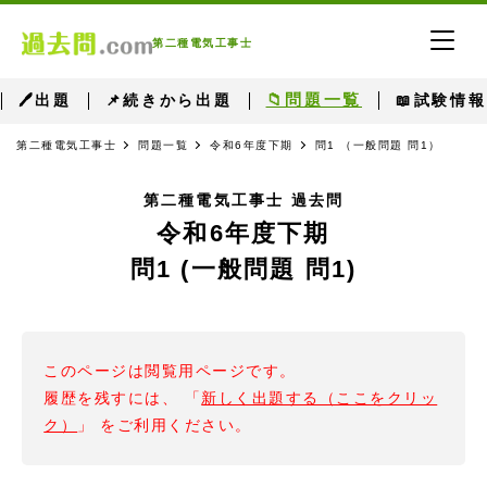
第二種電気工事士
📁問題一覧
🖊出題
📌続きから出題
📖試験情報
第二種電気工事士
問題一覧
令和6年度下期
問1 （一般問題 問1）
第二種電気工事士 過去問
令和6年度下期
問1 (一般問題 問1)
このページは閲覧用ページです。
履歴を残すには、 「
新しく出題する（ここをクリッ
ク）
」 をご利用ください。