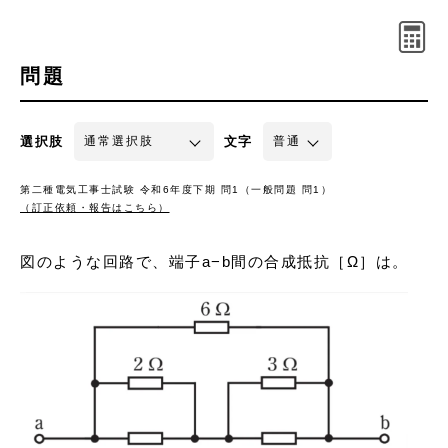
問題
選択肢
文字
第二種電気工事士試験 令和6年度下期 問1（一般問題 問1）
（訂正依頼・報告はこちら）
図のような回路で、端子a−b間の合成抵抗［Ω］は。