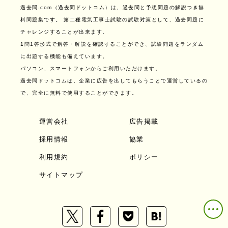
過去問.com（過去問ドットコム）は、過去問と予想問題の解説つき無
料問題集です。
第二種電気工事士試験の試験対策として、過去問題に
チャレンジすることが出来ます。
1問1答形式で解答・解説を確認することができ、試験問題をランダム
に出題する機能も備えています。
パソコン、スマートフォンからご利用いただけます。
過去問ドットコムは、企業に広告を出してもらうことで運営しているの
で、完全に無料で使用することができます。
運営会社
広告掲載
採用情報
協業
利用規約
ポリシー
サイトマップ