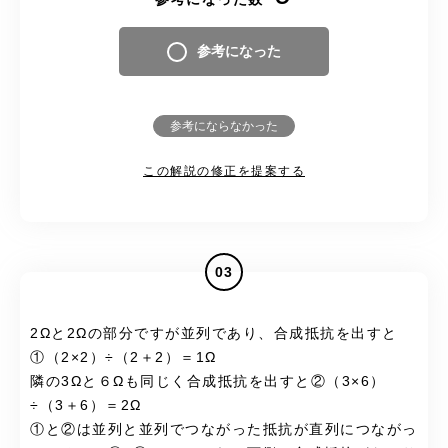
参考になった
参考にならなかった
この解説の修正を提案する
03
2Ωと2Ωの部分ですが並列であり、合成抵抗を出すと
①（2×2）÷（2＋2）＝1Ω
隣の3Ωと６Ωも同じく合成抵抗を出すと②（3×6）
÷（3＋6）＝2Ω
①と②は並列と並列でつながった抵抗が直列につながっ