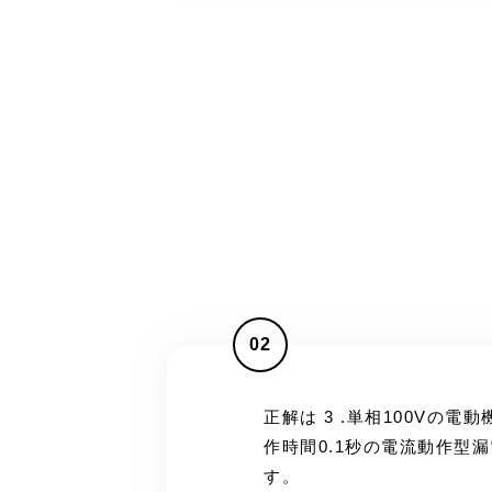
02
正解は 3 .単相100Vの
作時間0.1秒の電流動作型
す。