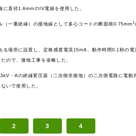
線に直径1.6mmのIV電線を使用した。
2
ル（一重絶縁）の接地線として多心コードの断面積0.75mm
ある場所に設置し、定格感度電流15mA、動作時間0.1秒の電
けたので、接地工事を省略した。
V、3kV・Aの絶縁変圧器（二次側非接地）の二次側電路に電動
さないで使用した。
2
3
4