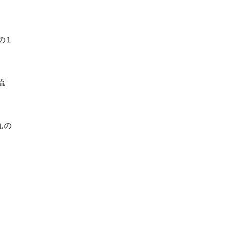
の1
流
丸の