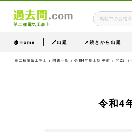
第二種電気工事士
🏠Home
🖊出題
📌続きから出題
第二種電気工事士
問題一覧
令和4年度上期 午前
問22 （
令和4