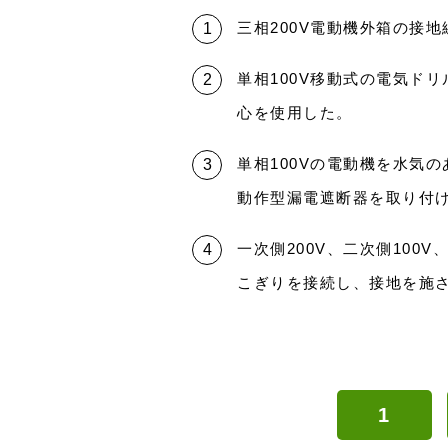
三相200V電動機外箱の接地
単相100V移動式の電気ドリ
心を使用した。
単相100Vの電動機を水気の
動作型漏電遮断器を取り付
一次側200V、二次側100
こぎりを接続し、接地を施
1