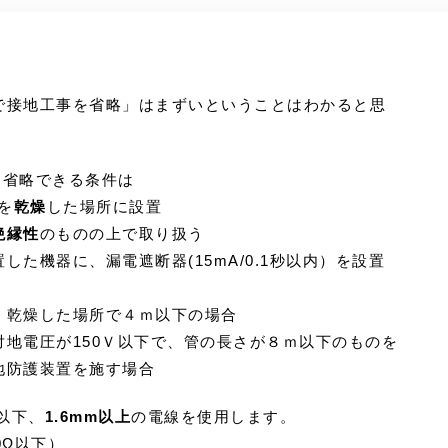
で接地工事を省略」はまずいということはわかると思
を省略できる条件は
を
乾燥
した場所に設置
絶縁性
のものの上で取り扱う
した機器に、漏電遮断器(15mA/0.1秒以内）を設置
、乾燥した場所で４ｍ以下の場合
地電圧が150Ｖ以下で、管の長さが８ｍ以下のものを
地防護装置を施す場合
以下、
1.6mm以上
の電線を使用します。
0Ω以下）