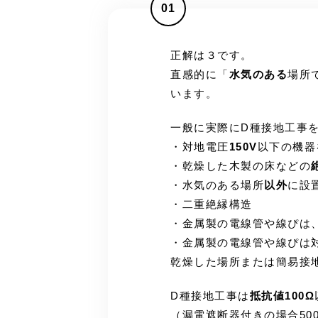
01
正解は３です。
直感的に「
水気のある
場所
います。
一般に実際にD種接地工事
・対地電圧
150V
以下の機器
・乾燥した木製の床などの
・水気のある場所
以外
に設置
・二重絶縁構造
・金属製の電線管や線ぴは
・金属製の電線管や線ぴは対
乾燥した場所または簡易接
D種接地工事は
抵抗値100Ω
（漏電遮断器付きの場合50