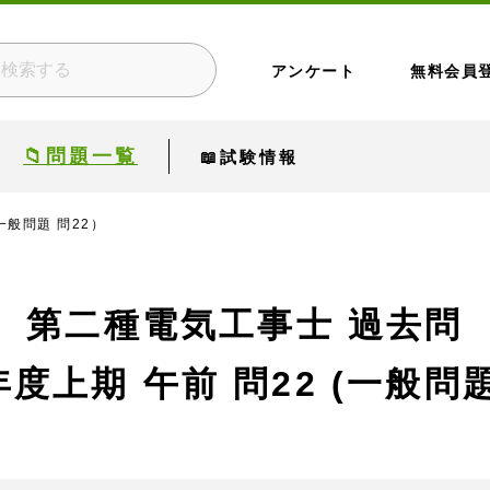
アンケート
無料会員
📁問題一覧
📖試験情報
一般問題 問22）
第二種電気工事士 過去問
年度上期 午前
問22 (一般問題