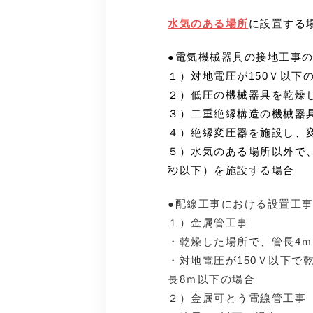
水気のある場所
に設置する
●電気機械器具の接地工事
１）対地電圧が150Ｖ以下
２）低圧の機械器具を乾燥
３）二重絶縁構造の機械器
４）絶縁変圧器を施設し、
５）水気のある場所以外で、
秒以下）を施設する場合
●配線工事における設置工
１）金属管工事
・乾燥した場所で、管長4
・対地電圧が150Ｖ以下で
長8ｍ以下の場合
２）金属可とう電線管工事