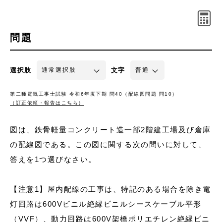
問題
選択肢
文字
第二種電気工事士試験 令和6年度下期 問40（配線図問題 問10）
（訂正依頼・報告はこちら）
図は、鉄骨軽量コンクリート造一部2階建工場及び倉庫
の配線図である。この図に関する次の問いに対して、
答えを1つ選びなさい。
【注意1】屋内配線の工事は、特記のある場合を除き電
灯回路は600Vビニル絶縁ビニルシースケーブル平形
（VVF）、動力回路は600V架橋ポリエチレン絶縁ビニ