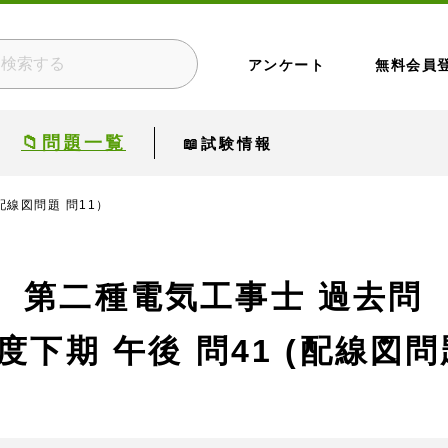
アンケート
無料会員
📁問題一覧
📖試験情報
配線図問題 問11）
第二種電気工事士 過去問
度下期 午後
問41 (配線図問題