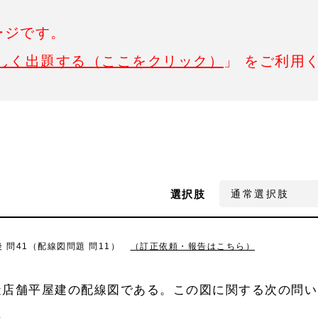
ージです。
しく出題する（ここをクリック）
」 をご利用
選択肢
 問41（配線図問題 問11）
（訂正依頼・報告はこちら）
造店舗平屋建の配線図である。この図に関する次の問い
。