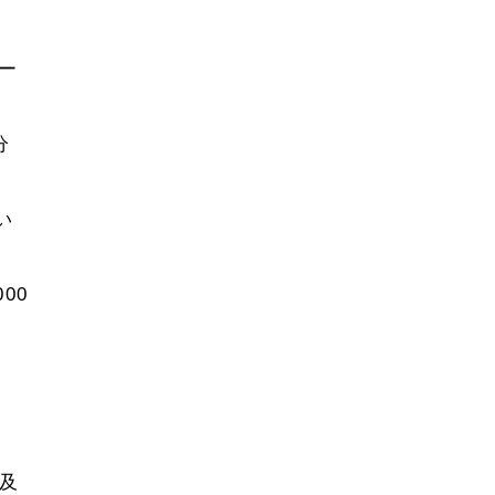
ー
分
い
00
。
及