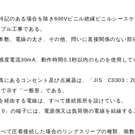
特記のある場合を除き600Vビニル絶縁ビニルシースケ
ーブル工事である。
の本数、電線の太さ、その他、問いに直接関係のない部
。
度電流30mA、動作時間0.1秒以内のものを使用して
にあるコンセント及び点滅器は、「JIS C0303：20
」で示す「一般形」である。
を経由する電線は、すべて接続箇所を設けている。
「0」の端子には、電源側又は負荷側の電線を結線する
すべて圧着接続した場合のリングスリーブの種類、個数