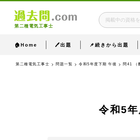
第二種電気工事士
🏠Home
🖊出題
📌続きから出題
第二種電気工事士
問題一覧
令和5年度下期 午後
問41 （
令和5年