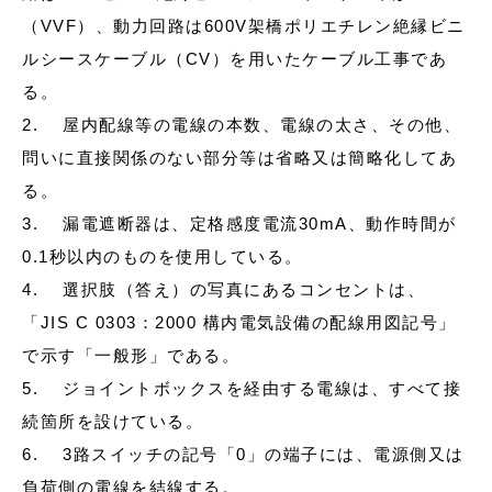
（VVF）、動力回路は600V架橋ポリエチレン絶縁ビニ
ルシースケーブル（CV）を用いたケーブル工事であ
る。
2. 屋内配線等の電線の本数、電線の太さ、その他、
問いに直接関係のない部分等は省略又は簡略化してあ
る。
3. 漏電遮断器は、定格感度電流30mA、動作時間が
0.1秒以内のものを使用している。
4. 選択肢（答え）の写真にあるコンセントは、
「JIS C 0303：2000 構内電気設備の配線用図記号」
で示す「一般形」である。
5. ジョイントボックスを経由する電線は、すべて接
続箇所を設けている。
6. 3路スイッチの記号「0」の端子には、電源側又は
負荷側の電線を結線する。