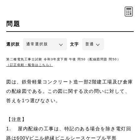
問題
選択肢
文字
第二種電気工事士試験 令和3年度下期 午後 問50（配線図問題 問50）
（訂正依頼・報告はこちら）
図は、鉄骨軽量コンクリート造一部2階建工場及び倉庫
の配線図である。この図に関する次の問いに対して、
答えを1つ選びなさい。
【注意】
1. 屋内配線の工事は、特記のある場合を除き電灯回
路は600Vビニル絶縁ビニルシースケーブル平形