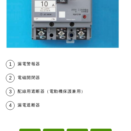
漏電警報器
電磁開閉器
配線用遮断器（電動機保護兼用）
漏電遮断器