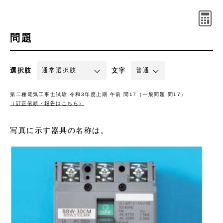
問題
選択肢
文字
第二種電気工事士試験 令和3年度上期 午前 問17（一般問題 問17）
（訂正依頼・報告はこちら）
写真に示す器具の名称は。