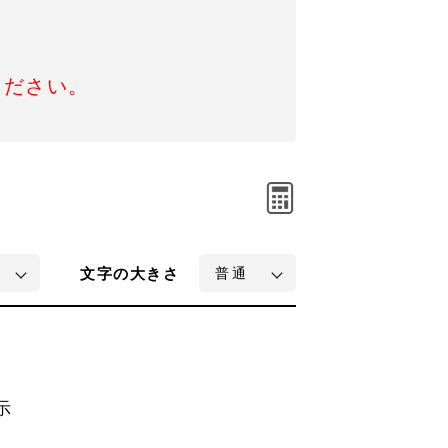
ください。
文字
の大きさ
示