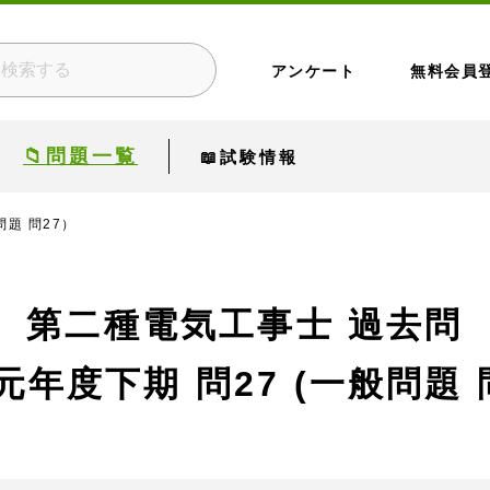
アンケート
無料会員
📁問題一覧
📖試験情報
問題 問27）
第二種電気工事士 過去問
元年度下期
問27 (一般問題 