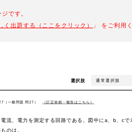
ージです。
しく出題する（ここをクリック）
」 をご利用
選択肢
7（一般問題 問27）
（訂正依頼・報告はこちら）
電流、電力を測定する回路である。図中にa、b、cで
いものは。