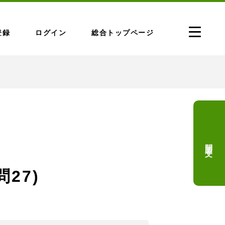
登録
ログイン
総合トップページ
問題文
問27)