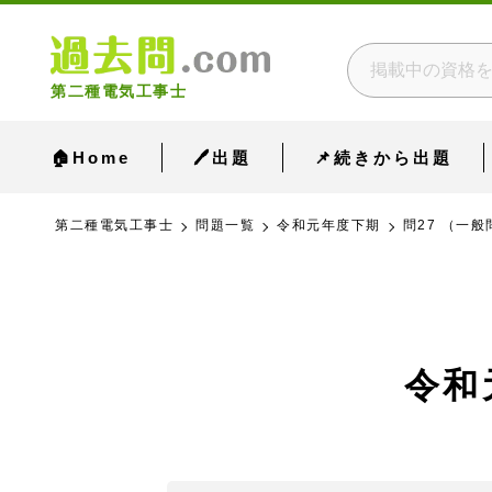
第二種電気工事士
🏠Home
🖊出題
📌続きから出題
第二種電気工事士
問題一覧
令和元年度下期
問27 （一般
令和