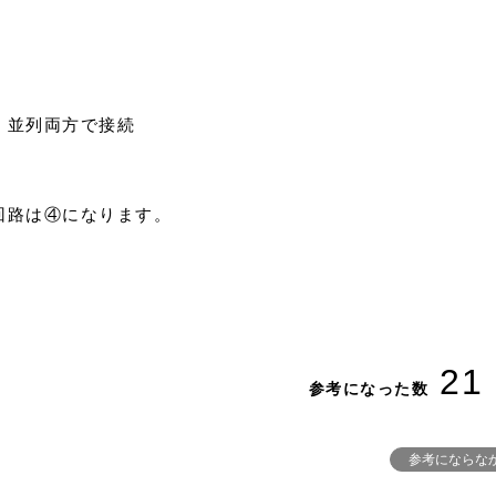
、並列両方で接続
回路は④になります。
21
参考になった数
参考にならな