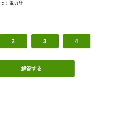
c：電力計
2
3
4
解答する