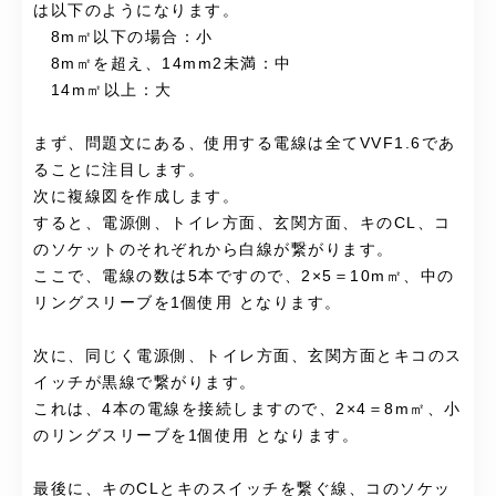
は以下のようになります。
8m㎡以下の場合：小
8m㎡を超え、14mm2未満：中
14m㎡以上：大
まず、問題文にある、使用する電線は全てVVF1.6であ
ることに注目します。
次に複線図を作成します。
すると、電源側、トイレ方面、玄関方面、キのCL、コ
のソケットのそれぞれから白線が繋がります。
ここで、電線の数は5本ですので、2×5＝10m㎡、中の
リングスリーブを1個使用 となります。
次に、同じく電源側、トイレ方面、玄関方面とキコのス
イッチが黒線で繋がります。
これは、4本の電線を接続しますので、2×4＝8m㎡、小
のリングスリーブを1個使用 となります。
最後に、キのCLとキのスイッチを繋ぐ線、コのソケッ