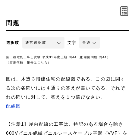
問題
選択肢
文字
第二種電気工事士試験 平成31年度上期 問44（配線図問題 問44）
（訂正依頼・報告はこちら）
図は、木造３階建住宅の配線図である。この図に関す
る次の各問いには４通りの答えが書いてある。それぞ
れの問いに対して、答えを１つ選びなさい。
配線図
【注意1】屋内配線の工事は、特記のある場合を除き
600Vビニル絶縁ビニルシースケーブル平形（VVF）を