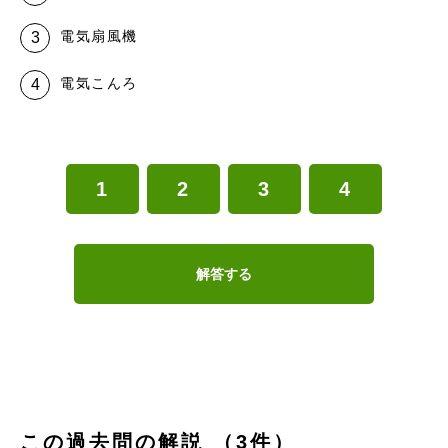
電気扇風機
電気こんろ
1
2
3
4
解答する
この過去問の解説 （3件）