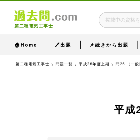
第二種電気工事士
🏠Home
🖊出題
📌続きから出題
第二種電気工事士
問題一覧
平成28年度上期
問26 （一般
平成