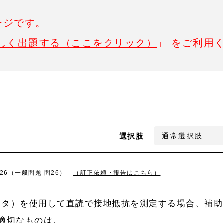
ージです。
しく出題する（ここをクリック）
」 をご利用
選択肢
26（一般問題 問26）
（訂正依頼・報告はこちら）
スタ）を使用して直読で接地抵抗を測定する場合、補助
適切なものは。