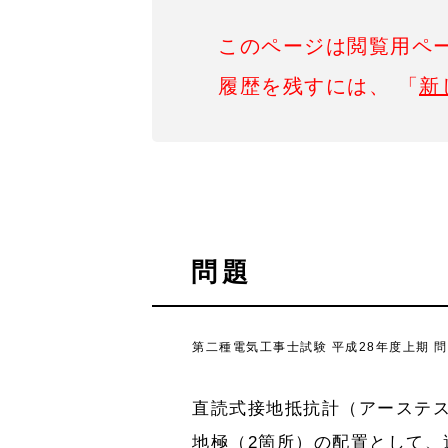
このページは閲覧用ペ
履歴を残すには、 「
新
問題
第二種電気工事士試験 平成28年度上期 問
直読式接地抵抗計（アーステ
地極（2箇所）の配置として、