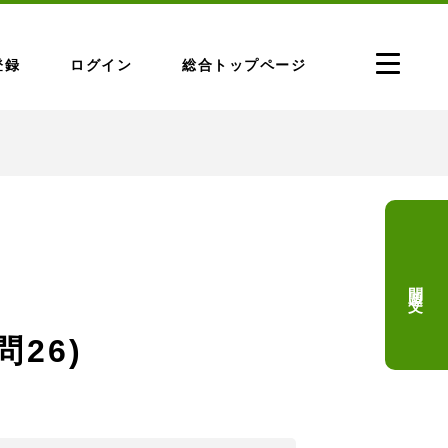
登録
ログイン
総合トップページ
問題文
問26)