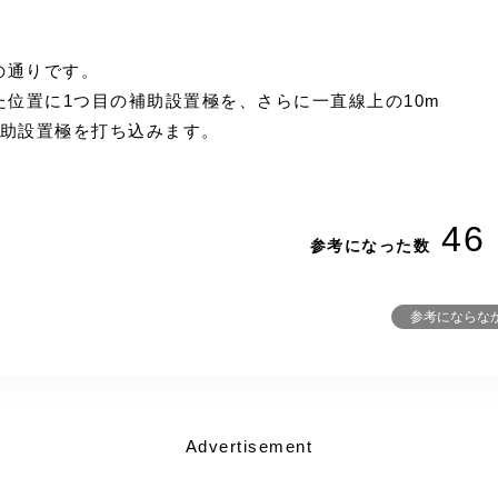
の通りです。
た位置に1つ目の補助設置極を、さらに一直線上の10m
補助設置極を打ち込みます。
46
参考になった数
参考にならな
Advertisement