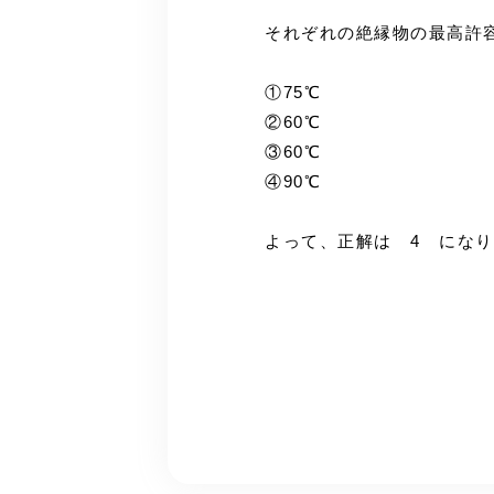
それぞれの絶縁物の最高許
①75℃
②60℃
③60℃
④90℃
よって、正解は 4 にな