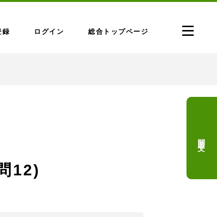
登録
ログイン
総合トップページ
問題文
問12)