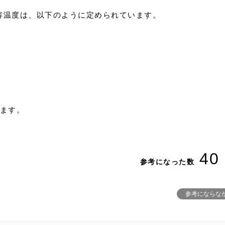
容温度は、以下のように定められています。
ります。
40
参考になった数
参考にならな