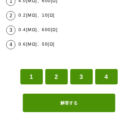
4.0[MΩ]、600[Ω]
0.2[MΩ]、10[Ω]
0.4[MΩ]、600[Ω]
0.6[MΩ]、50[Ω]
1
2
3
4
解答する