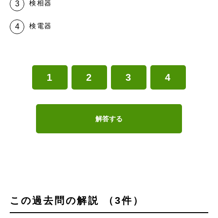
検相器
検電器
1
2
3
4
解答する
この過去問の解説 （3件）