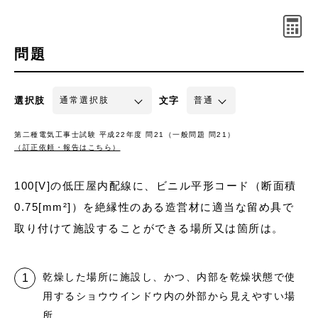
問題
選択肢
文字
第二種電気工事士試験 平成22年度 問21（一般問題 問21）
（訂正依頼・報告はこちら）
100[V]の低圧屋内配線に、ビニル平形コード（断面積
0.75[mm²]）を絶縁性のある造営材に適当な留め具で
取り付けて施設することができる場所又は箇所は。
乾燥した場所に施設し、かつ、内部を乾燥状態で使
用するショウウインドウ内の外部から見えやすい場
所