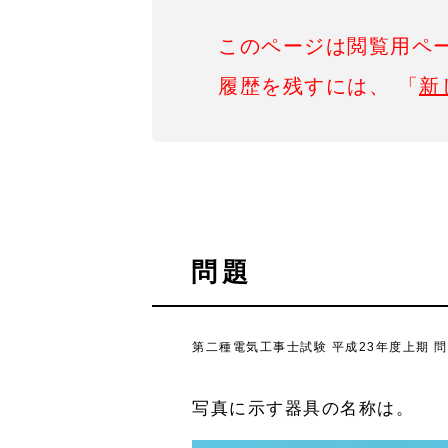
このページは閲覧用ペ
履歴を残すには、 「
新
問題
第二種電気工事士試験 平成23年度上期 問
写真に示す器具の名称は。