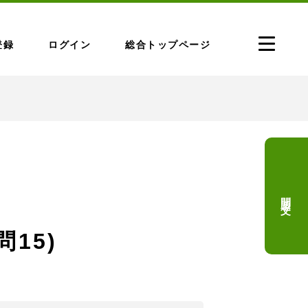
登録
ログイン
総合トップページ
問題文
問15)