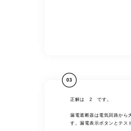
03
正解は 2 です。
漏電遮断器は電気回路から
す。漏電表示ボタンとテス