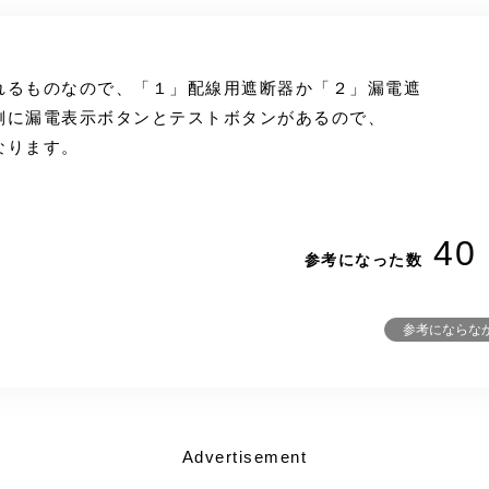
れるものなので、「１」配線用遮断器か「２」漏電遮
側に漏電表示ボタンとテストボタンがあるので、
なります。
40
参考になった数
参考にならな
Advertisement