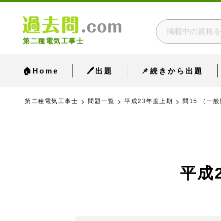
第二種電気工事士
🏠Home
🖊出題
📌続きから出題
第二種電気工事士
問題一覧
平成23年度上期
問15 （一般
平成